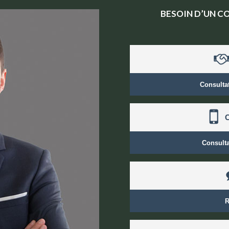
BESOIN D’UN C
Consulta
C
Consult
R