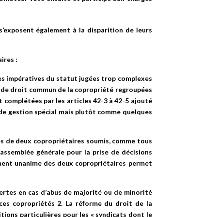
s’exposent également à la disparition de leurs
ires :
les impératives du statut jugées trop complexes
me de droit commun de la copropriété regroupées
nt complétées par les articles 42-3 à 42-5 ajouté
e de gestion spécial mais plutôt comme quelques
sés de deux copropriétaires soumis, comme tous
assemblée générale pour la prise de décisions
ement unanime des deux copropriétaires permet
offertes en cas d’abus de majorité ou de minorité
ces copropriétés 2. La réforme du droit de la
tions particulières pour les « syndicats dont le