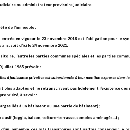
diciaire ou administrateur provisoire judiciaire
t
été de l’immeuble :
N entrée en vigueur le 23 novembre 2018 est l’obligation pour le sy
ans, soit d’ici le 24 novembre 2021.
ransitoire, l’autre les parties communes spéciales et les parties comm
0 juillet 1965 prévoit :
elles à jouissance privative est subordonnée à leur mention expresse dans le
 plus adaptés et ne retranscrivent pas fidèlement l’existence des 
propriété, à savoir :
arges liés à un bâtiment ou une partie de bâtiment) ;
clusif (loggia, balcon, toiture-terrasse, combles aménagés…) ;
on d’un immeuble, ces lots transitoires sont parfois conservés ; le 