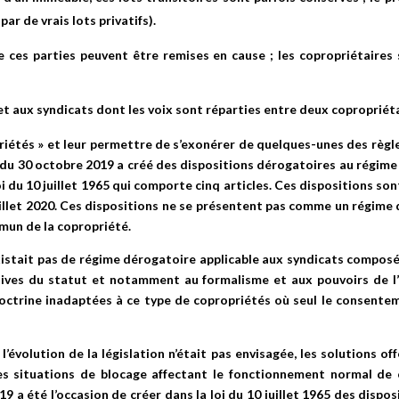
ar de vrais lots privatifs).
e ces parties peuvent être remises en cause ; les copropriétaires 
et aux syndicats dont les voix sont réparties entre deux copropriéta
ropriétés » et leur permettre de s’exonérer de quelques-unes des règ
e du 30 octobre 2019 a créé des dispositions dérogatoires au régi
 loi du 10 juillet 1965 qui comporte cinq articles. Ces dispositions so
uillet 2020. Ces dispositions ne se présentent pas comme un régim
mun de la copropriété.
’existait pas de régime dérogatoire applicable aux syndicats compo
atives du statut et notamment au formalisme et aux pouvoirs de l’
 doctrine inadaptées à ce type de copropriétés où seul le consent
 l’évolution de la législation n’était pas envisagée, les solutions 
s situations de blocage affectant le fonctionnement normal de 
 a été l’occasion de créer dans la loi du 10 juillet 1965 des disposi