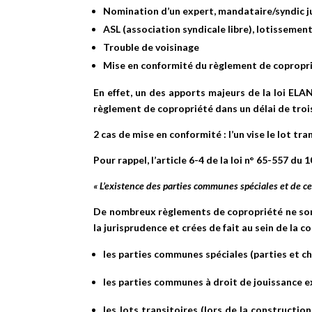
Nomination d’un expert, mandataire/syndic ju
ASL (association syndicale libre), lotissemen
Trouble de voisinage
Mise en conformité du règlement de copropri
En effet, un des apports majeurs de la loi ELA
règlement de copropriété dans un délai de trois 
2 cas de mise en conformité : l’un vise le lot t
Pour rappel, l’article 6-4 de la loi n° 65-557 du 1
« L’existence des parties communes spéciales et de c
De nombreux règlements de copropriété ne sont
la jurisprudence et crées de fait au sein de la co
les parties communes spéciales (parties et ch
les parties communes à droit de jouissance ex
les lots transitoires (lors de la constructi