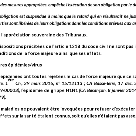
ar des mesures appropriées, empêche l’exécution de son obligation par le d
obligation est suspendue à moins que le retard qui en résulterait ne just
 parties sont libérées de leurs obligations dans les conditions prévues aux a
 l’appréciation souveraine des Tribunaux.
ispositions précitées de l’article 1218 du code civil ne sont pas
itions de la force majeure ainsi que ses effets.
utres épidémies/virus
 épidémies ont toutes rejetées le cas de force majeure que ce soi
ère
e, 1
Ch., 29 mars 2016, n° 15/12113 ; CA Basse-Terre, 17 déc.
09/00003)
, l’épidémie de grippe H1N1
(CA Besançon, 8 janvier 201
79)
.
 maladies ne pouvaient être invoquées pour refuser d’exécuter 
effets sur la santé étaient connus, soit qu’elles n’étaient pas asse