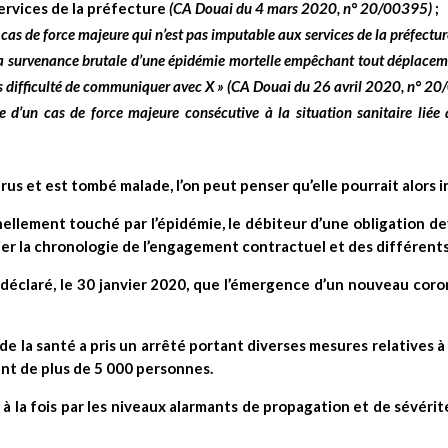
ervices de la préfecture
(CA Douai du 4 mars 2020, n° 20/00395)
;
 cas de force majeure qui n’est pas imputable aux services de la préfectur
 la survenance brutale d’une épidémie mortelle empêchant tout déplacemen
ns difficulté de communiquer avec X »
(CA Douai du 26 avril 2020, n° 2
e d’un cas de force majeure consécutive à la situation sanitaire lié
irus et est tombé malade, l’on peut penser qu’elle pourrait alors 
llement touché par l’épidémie, le débiteur d’une obligation de
er la chronologie de l’engagement contractuel et des différents
 déclaré, le 30 janvier 2020, que l’émergence d’un nouveau cor
 de la santé a pris un arrêté portant diverses mesures relatives à
t de plus de 5 000 personnes.
la fois par les niveaux alarmants de propagation et de sévérité