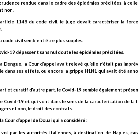
risprudence rendue dans le cadre des épidémies précitées, à cel
nt non.
 article 1148 du code civil, le juge devait caractériser la for
é.
u code civil semblent être plus souples.
u Covid-19 dépassent sans nul doute les épidémies précitées.
a Dengue, la Cour d’appel avait relevé qu’elle n’était pas imprév
ible dans ses effets, ou encore la grippe H1N1 qui avait été ann
art et curatif d’autre part, le Covid-19 semble également présen
e Covid-19 et qui vont dans le sens de la caractérisation de la f
ers et non, le droit des contrats.
la Cour d’appel de Douai qui a considéré :
 vol par les autorités italiennes, à destination de Naples, ca