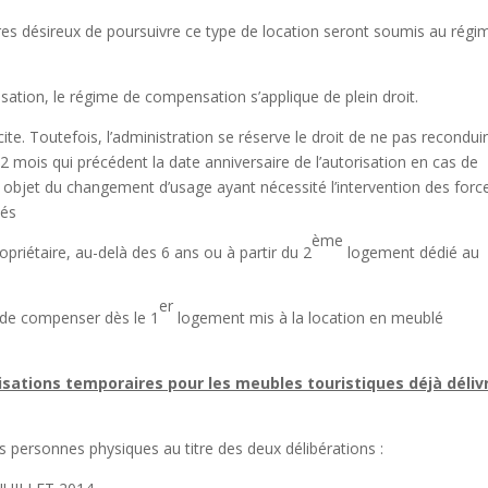
ires désireux de poursuivre ce type de location seront soumis au régi
orisation, le régime de compensation s’applique de plein droit.
ite. Toutefois, l’administration se réserve le droit de ne pas recondui
2 mois qui précédent la date anniversaire de l’autorisation en cas de
objet du changement d’usage ayant nécessité l’intervention des forc
tés
ème
riétaire, au-delà des 6 ans ou à partir du 2
logement dédié au
er
 de compenser dès le 1
logement mis à la location en meublé
sations temporaires pour les meubles touristiques déjà déliv
s personnes physiques au titre des deux délibérations :