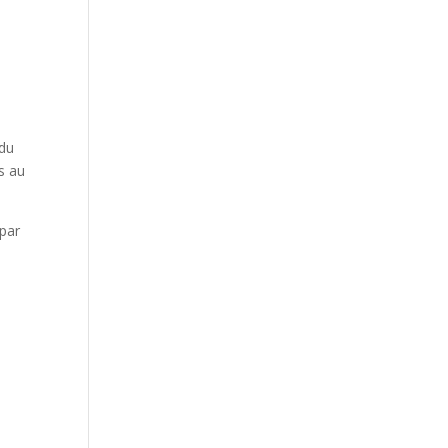
 du
s au
 par