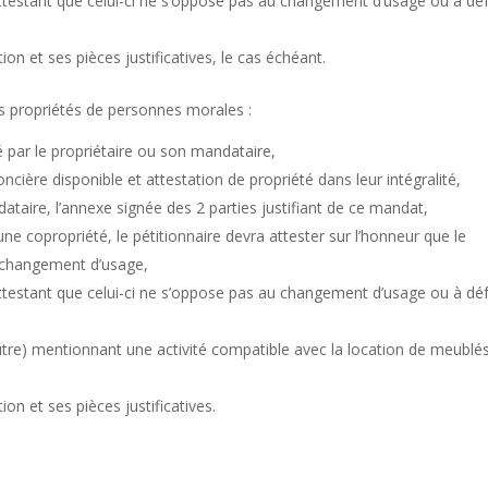
 attestant que celui-ci ne s’oppose pas au changement d’usage ou à dé
on et ses pièces justificatives, le cas échéant.
s propriétés de personnes morales :
 par le propriétaire ou son mandataire,
foncière disponible et attestation de propriété dans leur intégralité,
ataire, l’annexe signée des 2 parties justifiant de ce mandat,
une copropriété, le pétitionnaire devra attester sur l’honneur que le
 changement d’usage,
 attestant que celui-ci ne s’oppose pas au changement d’usage ou à dé
autre) mentionnant une activité compatible avec la location de meublé
on et ses pièces justificatives.