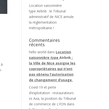
Location saisonnière
type Airbnb : le Tribunal
administratif de NICE annule
la règlementation
métropolitaine !
Commentaires
récents
hello world
dans
Location
saisonnière type
Airbnb
:
la Ville de Nice assigne les
 à
copropriétaires qui n’ont
n
pas obtenu l’autorisation
de changement d’usage.
Covid-19 et perte
d’exploitation : restaurateurs
vs Axa, la position du Tribunal
de commerce de LYON dans