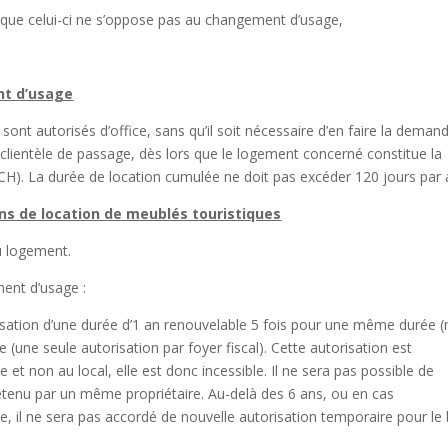
t que celui-ci ne s’oppose pas au changement d’usage,
nt d’usage
ont autorisés d’office, sans qu’il soit nécessaire d’en faire la deman
clientèle de passage, dès lors que le logement concerné constitue la
CCH). La durée de location cumulée ne doit pas excéder 120 jours par 
ons de location de meublés touristiques
u logement.
ent d’usage :
ation d’une durée d’1 an renouvelable 5 fois pour une même durée 
 (une seule autorisation par foyer fiscal). Cette autorisation est
et non au local, elle est donc incessible. Il ne sera pas possible de
détenu par un même propriétaire. Au-delà des 6 ans, ou en cas
ire, il ne sera pas accordé de nouvelle autorisation temporaire pour le