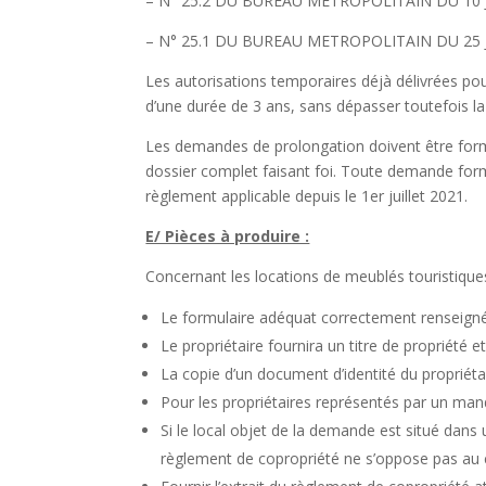
– N° 25.2 DU BUREAU METROPOLITAIN DU 10 
– N° 25.1 DU BUREAU METROPOLITAIN DU 25 
Les autorisations temporaires déjà délivrées pou
d’une durée de 3 ans, sans dépasser toutefois l
Les demandes de prolongation doivent être formul
dossier complet faisant foi. Toute demande formu
règlement applicable depuis le 1er juillet 2021.
E/ Pièces à produire :
Concernant les locations de meublés touristique
Le formulaire adéquat correctement renseigné
Le propriétaire fournira un titre de propriété et
La copie d’un document d’identité du propriéta
Pour les propriétaires représentés par un mand
Si le local objet de la demande est situé dans 
règlement de copropriété ne s’oppose pas au