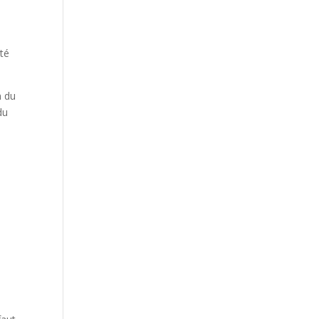
ité
n du
du