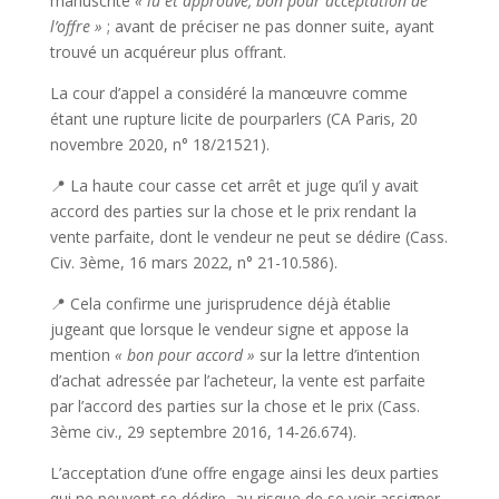
manuscrite
« lu et approuvé, bon pour acceptation de
l’offre »
; avant de préciser ne pas donner suite, ayant
trouvé un acquéreur plus offrant.
La cour d’appel a considéré la manœuvre comme
étant une rupture licite de pourparlers (CA Paris, 20
novembre 2020, n° 18/21521).
📍 La haute cour casse cet arrêt et juge qu’il y avait
accord des parties sur la chose et le prix rendant la
vente parfaite, dont le vendeur ne peut se dédire (Cass.
Civ. 3ème, 16 mars 2022, n° 21-10.586).
📍 Cela confirme une jurisprudence déjà établie
jugeant que lorsque le vendeur signe et appose la
mention
« bon pour accord »
sur la lettre d’intention
d’achat adressée par l’acheteur, la vente est parfaite
par l’accord des parties sur la chose et le prix (Cass.
3ème civ., 29 septembre 2016, 14-26.674).
L’acceptation d’une offre engage ainsi les deux parties
qui ne peuvent se dédire, au risque de se voir assigner