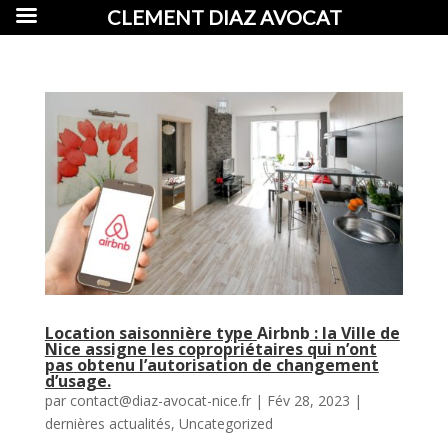
CLEMENT DIAZ AVOCAT
Location saisonnière type
Airbnb
: la Ville de
Nice assigne les copropriétaires qui n’ont
pas obtenu l’autorisation de changement
d’usage.
par
contact@diaz-avocat-nice.fr
|
Fév 28, 2023
|
dernières actualités
,
Uncategorized